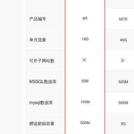
w5
产品编号
w5
b070
18G
单月流量
25G
40G
可开子网站数
50M
MSSQL数据库
100M
500M
100M
mysql数据库
100M
500M
500M
赠送邮箱容量
5G
5G