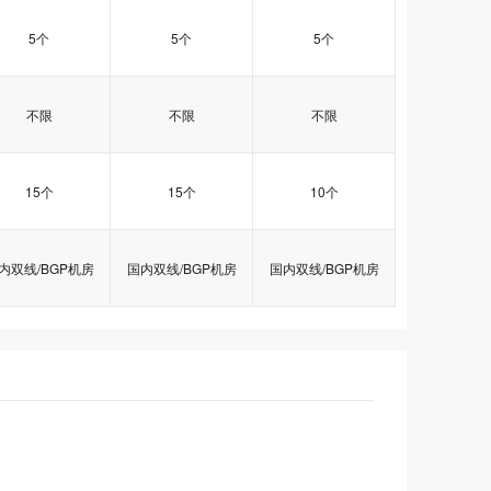
5个
5个
5个
不限
不限
不限
15个
15个
10个
内双线/BGP机房
国内双线/BGP机房
国内双线/BGP机房
云峰C
云峰C
云峰C
多线豪华型
多线豪华型
多线豪华型
多线入门型
多线入门型
多线入门型
B076
B076
B076
B077
B077
B077
B0701
B0701
B0701