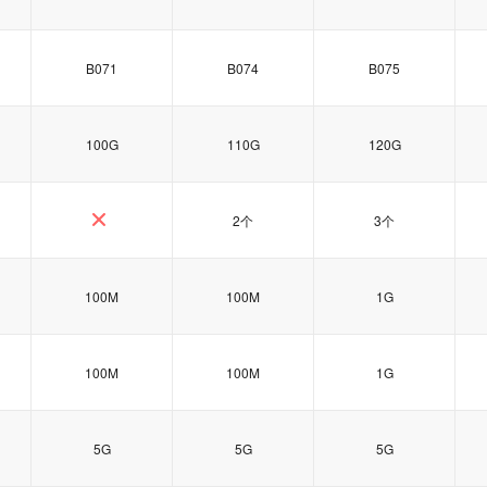
B071
B074
B075
100G
110G
120G
2个
3个
100M
100M
1G
100M
100M
1G
5G
5G
5G