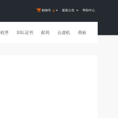
购物车
最新公告
帮助中心
0
小程序
SSL证书
邮局
云虚机
商标