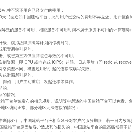
服务,并不退还用户已经支付的费用；
前30天书面通知中国建站平台，此时用户已交纳的费用不再返还。用户擅
原因导致的服务不可用，相应服务不可用时间不属于服务不可用的计算范畴
、升级、模拟故障演练等计划内停机时间。
障或配置调整引起的。
客攻击、或您第三方供应商疏忽导致的不可用。
资源（即 CPU 或内存或 IOPS）超限、日志重放（即 redo 或 reco
当、网络类型不同、磁盘超用所引起的连接或读写失败。
丢失或泄漏所引起的。
起的。例如，用户主动重启、发起迁移等操作。
起的。
达标的情况。
中国建站平台单独发布的相关规则、说明等中所述的中国建站平台可以免责、
部分地区访问正常、部分地区无法连接的情况；
计划中断除外），中国建站平台应相应延长对客户的服务期限，若一日内故
国建站平台原因给客户造成其他损失的，中国建站平台的最高赔偿额不超