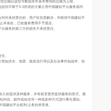
赔偿总额以该型号数据库年基本费用的总额为上限。
括但不限于3-3所述的大量占用中国建站平台服务器内
台对外承担责任的，用户应负责解决，并赔偿中国建站平
止本条款，已收服务费用不予退还。
平台服务的第三方的损失不承担责任。
责任。
灾害如洪水、地震、瘟疫流行等以及社会事件如战争、动
证永久的提供某种服务，并有权变更所提供服务的形式、规
站内信、邮件或短信等一种或多种方式进行事先通知。
中国建站平台权利/义务的承受者。