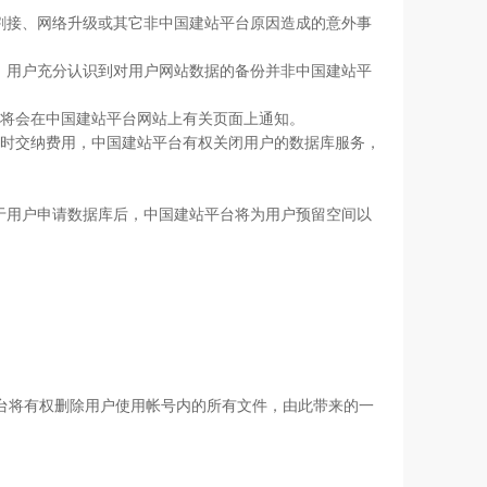
割接、网络升级或其它非中国建站平台原因造成的意外事
，用户充分认识到对用户网站数据的备份并非中国建站平
，将会在中国建站平台网站上有关页面上通知。
按时交纳费用，中国建站平台有权关闭用户的数据库服务，
于用户申请数据库后，中国建站平台将为用户预留空间以
平台将有权删除用户使用帐号内的所有文件，由此带来的一