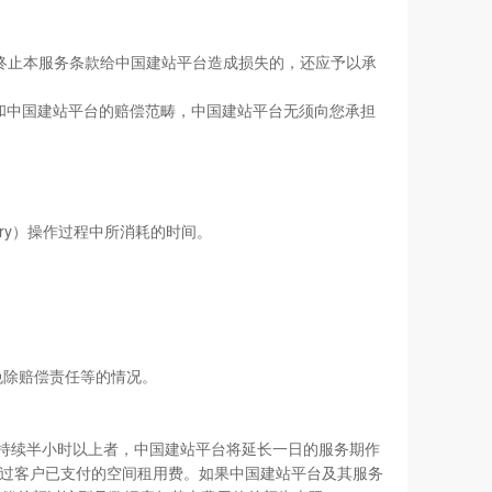
自终止本服务条款给中国建站平台造成损失的，还应予以承
和中国建站平台的赔偿范畴，中国建站平台无须向您承担
very）操作过程中所消耗的时间。
免除赔偿责任等的情况。
障持续半小时以上者，中国建站平台将延长一日的服务期作
过客户已支付的空间租用费。如果中国建站平台及其服务