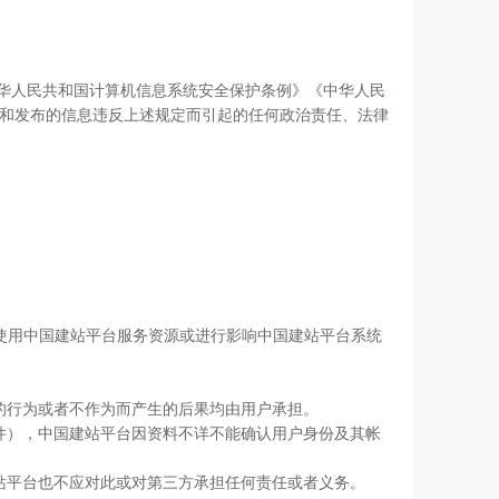
中华人民共和国计算机信息系统安全保护条例》《中华人民
和发布的信息违反上述规定而引起的任何政治责任、法律
使用中国建站平台服务资源或进行影响中国建站平台系统
的行为或者不作为而产生的后果均由用户承担。
件），中国建站平台因资料不详不能确认用户身份及其帐
站平台也不应对此或对第三方承担任何责任或者义务。