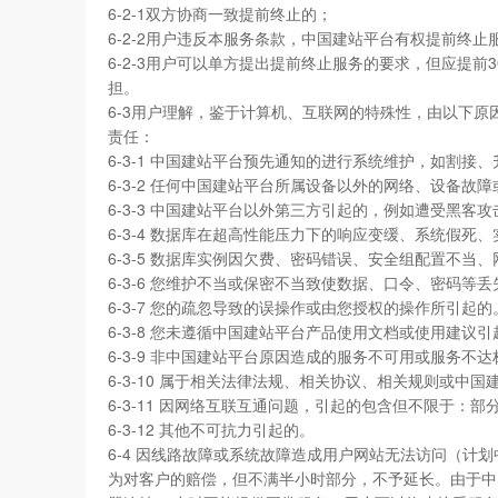
6-2-1双方协商一致提前终止的；
6-2-2用户违反本服务条款，中国建站平台有权提前终止
6-2-3用户可以单方提出提前终止服务的要求，但应提
担。
6-3用户理解，鉴于计算机、互联网的特殊性，由以下
责任：
6-3-1 中国建站平台预先通知的进行系统维护，如割接
6-3-2 任何中国建站平台所属设备以外的网络、设备故
6-3-3 中国建站平台以外第三方引起的，例如遭受黑
6-3-4 数据库在超高性能压力下的响应变缓、系统假死、实例
6-3-5 数据库实例因欠费、密码错误、安全组配置不
6-3-6 您维护不当或保密不当致使数据、口令、密码等
6-3-7 您的疏忽导致的误操作或由您授权的操作所引
6-3-8 您未遵循中国建站平台产品使用文档或使用建议引
6-3-9 非中国建站平台原因造成的服务不可用或服务不
6-3-10 属于相关法律法规、相关协议、相关规则或
6-3-11 因网络互联互通问题，引起的包含但不限于：
6-3-12 其他不可抗力引起的。
6-4 因线路故障或系统故障造成用户网站无法访问（
为对客户的赔偿，但不满半小时部分，不予延长。由于中